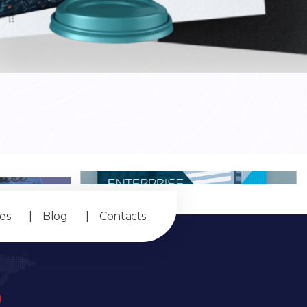
Salut 👋
Comment puis-je vous 
aider aujourd'hui ?
ces
Blog
Contacts