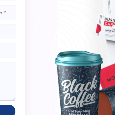
er
*
*